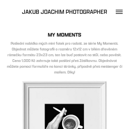
JAKUB JOACHIM PHOTOGRAPHER
MY MOMENTS
Poslední nabídka mých mini fotek pro radost, ze série My Moments.
Objednat můžete fotografii o rozměru 12x12 cm v bílém dřevěném
rámečku formátu 23x23 cm, ten lze buď postavit na stůl, nebo pověsit.
Cena 1,000 Kč zahrnuje také poslání přes Zásilkovnu. Objednávat
můžete pomocí formuláře na konci stránky, případně přes messenger či
mailem. Díky!